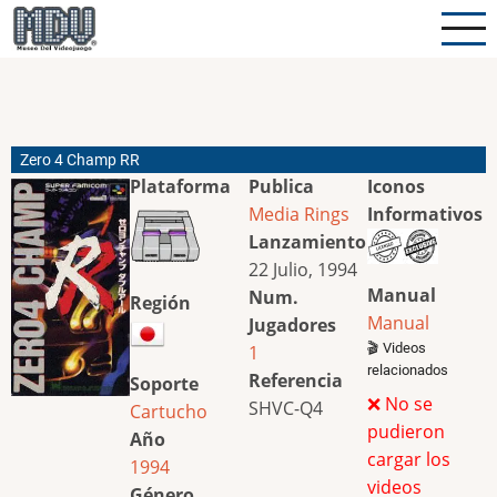
Pasar
al
contenido
principal
Zero 4 Champ RR
Plataforma
Publica
Iconos
Media Rings
Informativos
Lanzamiento
22 Julio, 1994
Manual
Num.
Región
Manual
Jugadores
🎬 Videos
1
relacionados
Referencia
Soporte
❌ No se
SHVC-Q4
Cartucho
pudieron
Año
cargar los
1994
videos
Género