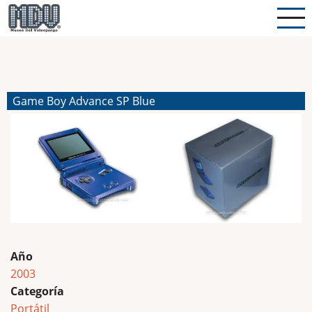
Pasar
al
contenido
principal
Game Boy Advance SP Blue
Año
2003
Categoría
Portátil