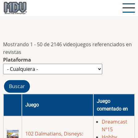
Pasar
al
contenido
principal
Mostrando 1 - 50 de 2146 videojuegos referenciados en
revistas
Plataforma
Juego
Juego
comentado en
Dreamcast
Nº15
102 Dalmatians, Disneys:
Hobby