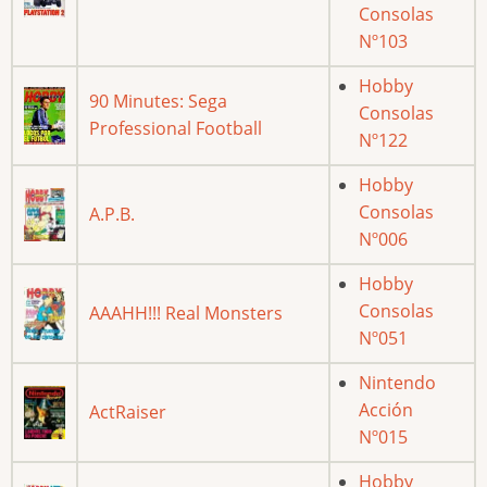
Consolas
Nº103
Hobby
90 Minutes: Sega
Consolas
Professional Football
Nº122
Hobby
Consolas
A.P.B.
Nº006
Hobby
Consolas
AAAHH!!! Real Monsters
Nº051
Nintendo
Acción
ActRaiser
Nº015
Hobby