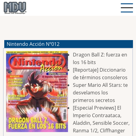
Pasar
al
contenido
principal
Nintendo Acción Nº012
Dragon Ball Z: fuerza en
los 16 bits
[Reportaje] Diccionario
de términos consoleros
Super Mario All Stars: te
desvelamos los
primeros secretos
[Especial Previews] El
Imperio Contraataca,
Aladdin, Sensible Soccer,
Ranma 1/2, Cliffhanger