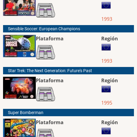
1993
Sensible Soccer: European Champions
Plataforma
Región
1993
Star Trek: The Next Generation: Future's Past
Plataforma
Región
1995
Super Bomberman
Plataforma
Región