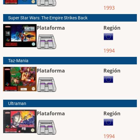
1993
Super Star Wars: The Empire Strikes Back
Plataforma
Región
1994
Taz-Mania
Plataforma
Región
Ultraman
Plataforma
Región
1994