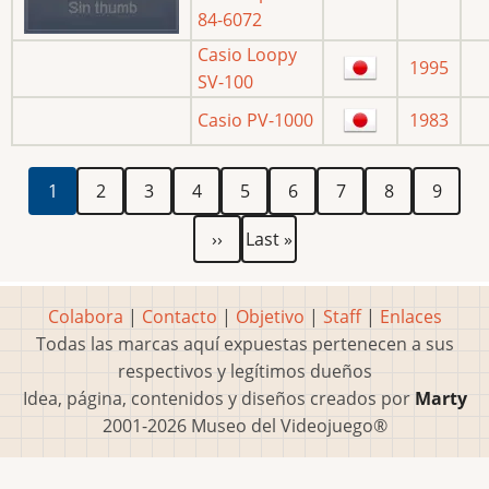
84-6072
Casio Loopy
1995
SV-100
Casio PV-1000
1983
Paginación
Página
Página
Página
Página
Página
Página
Página
Página
Página
1
2
3
4
5
6
7
8
9
actual
Siguiente
Última
››
Last »
página
página
Colabora
|
Contacto
|
Objetivo
|
Staff
|
Enlaces
Todas las marcas aquí expuestas pertenecen a sus
respectivos y legítimos dueños
Idea, página, contenidos y diseños creados por
Marty
2001-2026 Museo del Videojuego®