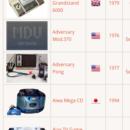
Grandstand
1979
6000
Adversary
1976
Mod.370
S
Adversary
1977
Pong
S
Aiwa Mega CD
1994
Ajax TV Game