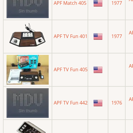
APF Match 405
1977
A
APF TV Fun 401
1977
A
APF TV Fun 405
A
APF TV Fun 442
1976