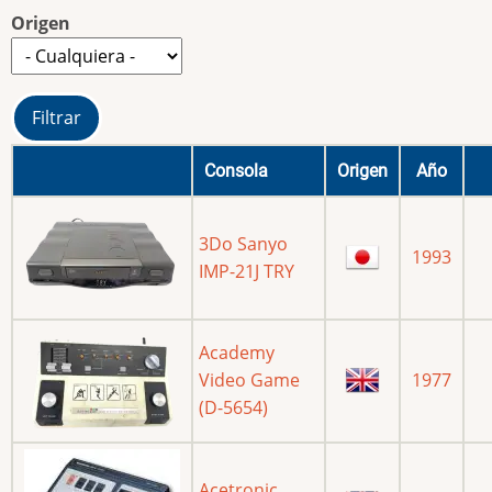
Origen
Consola
Origen
Año
3Do Sanyo
1993
IMP-21J TRY
Academy
Video Game
1977
(D-5654)
Acetronic