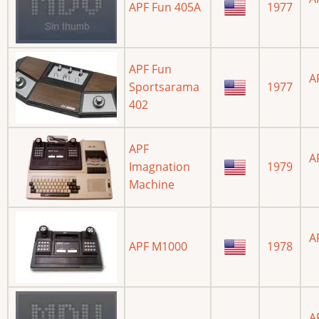
APF Fun 405A
1977
APF Fun
A
Sportsarama
1977
402
APF
A
Imagnation
1979
Machine
A
APF M1000
1978
A