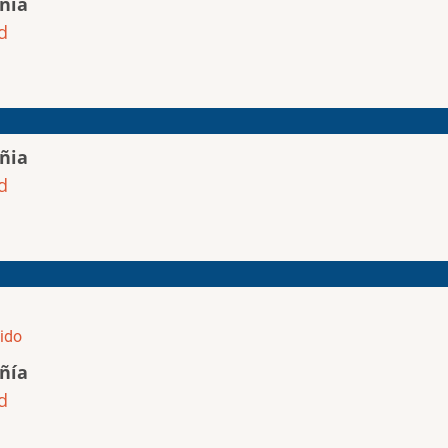
ñia
d
ñia
d
ido
ñía
d