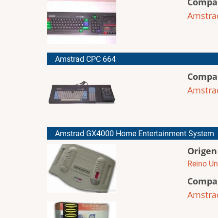
Compa
Amstra
Amstrad CPC 664
Compa
Amstra
Amstrad GX4000 Home Entertainment System
Origen
Reino Un
Compa
Amstra