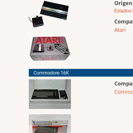
Origen
Estados 
Compa
Atari
Commodore 16K
Compa
Commo