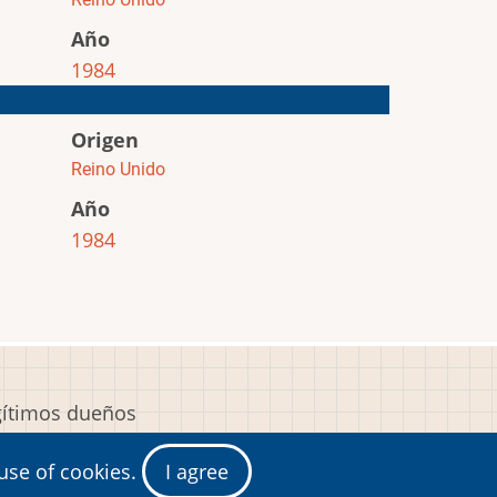
Año
1984
Origen
Reino Unido
Año
1984
egítimos dueños
y
 use of cookies.
I agree