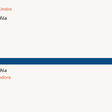
Unidos
ñía
ñia
dore