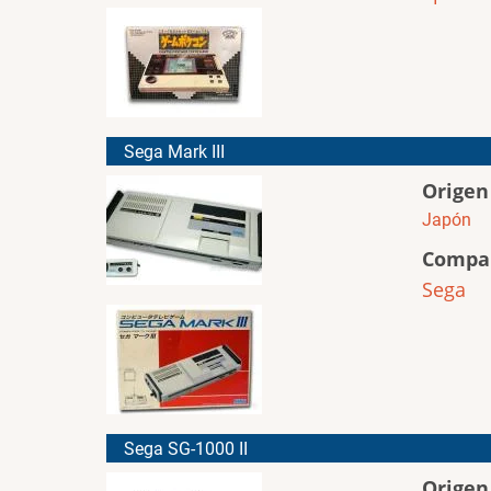
Sega Mark III
Origen
Japón
Compa
Sega
Sega SG-1000 II
Origen