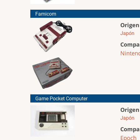
Famicom
Origen
Japón
Compa
Ninten
Game Pocket Computer
Origen
Japón
Compa
Epoch