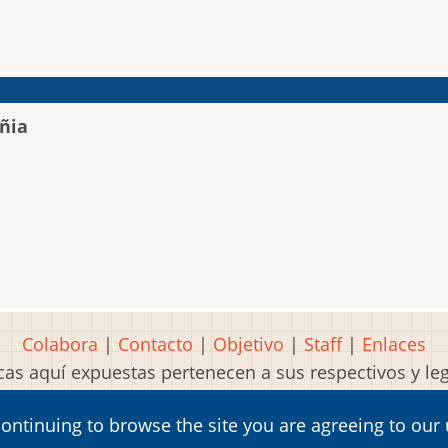
ñia
Colabora
|
Contacto
|
Objetivo
|
Staff
|
Enlaces
as aquí expuestas pertenecen a sus respectivos y l
Idea, página, contenidos y diseños creados por
Mart
continuing to browse the site you are agreeing to our
2001-2026 Museo del Videojuego®