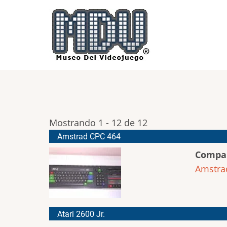
Pasar
al
contenido
principal
Mostrando 1 - 12 de 12
Amstrad CPC 464
Compa
Amstra
Atari 2600 Jr.