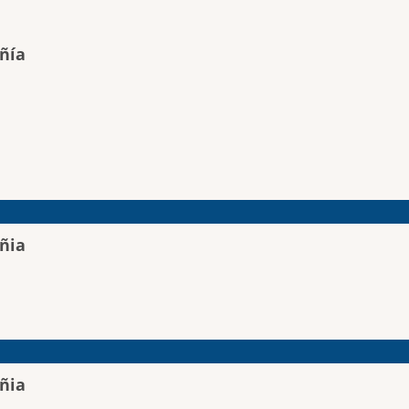
ñía
ñia
ñia