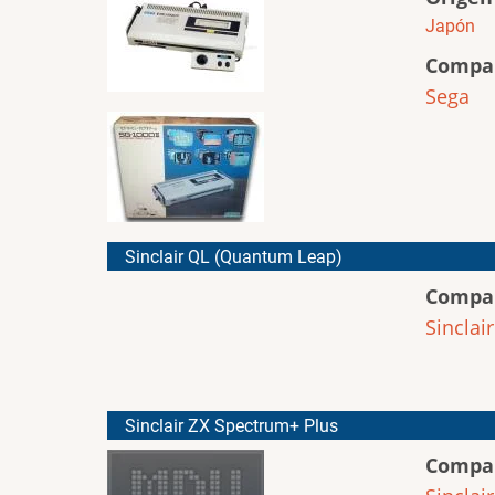
Japón
Compa
Sega
Sinclair QL (Quantum Leap)
Compa
Sinclair
Sinclair ZX Spectrum+ Plus
Compa