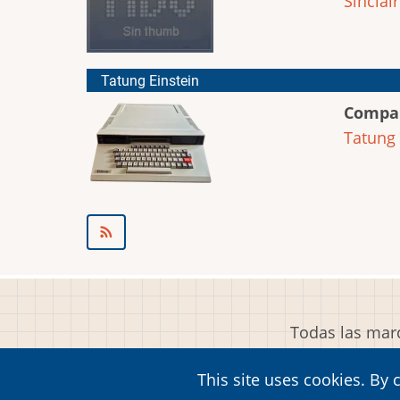
Sinclair
Tatung Einstein
Compa
Tatung
Todas las marc
This site uses cookies. By 