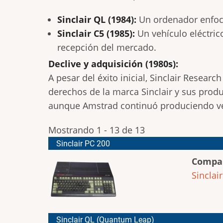
Sinclair QL (1984):
Un ordenador enfoca
Sinclair C5 (1985):
Un vehículo eléctric
recepción del mercado.
Declive y adquisición (1980s):
A pesar del éxito inicial, Sinclair Resear
derechos de la marca Sinclair y sus produ
aunque Amstrad continuó produciendo ve
Mostrando 1 - 13 de 13
Sinclair PC 200
Compa
Sinclair
Sinclair QL (Quantum Leap)