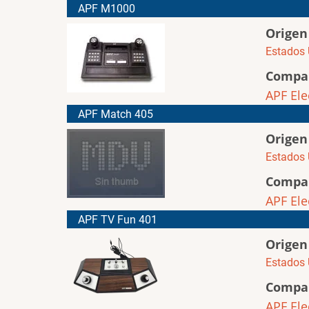
APF M1000
Origen
Estados 
Compa
APF Ele
APF Match 405
Origen
Estados 
Compa
APF Ele
APF TV Fun 401
Origen
Estados 
Compa
APF Ele