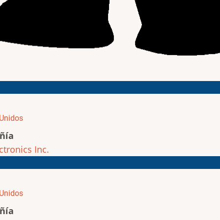
Unidos
ñía
ctronics Inc.
Unidos
ñía