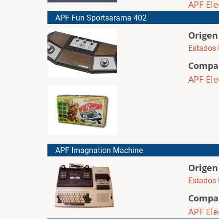
APF Ele
APF Fun Sportsarama 402
Origen
Estados 
Compa
APF Ele
APF Imagnation Machine
Origen
Estados 
Compa
APF Ele