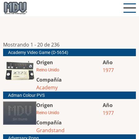
Pasar
al
contenido
principal
Mostrando 1 - 20 de 236
Academy Video Game (D-5654)
Origen
Año
1977
Reino Unido
Compañía
Academy
Adman Colour PVS
Origen
Año
1977
Reino Unido
Compañía
Grandstand
Adversary Pong