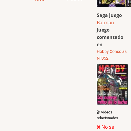
Saga juego
Batman
Juego
comentado
en
Hobby Consolas
Nº052
🎬 Videos
relacionados
❌ No se