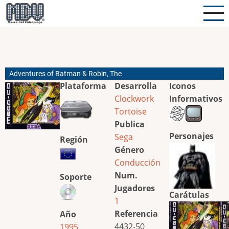
Pasar
al
contenido
principal
Adventures of Batman & Robin, The
Plataforma
Desarrolla
Iconos
Clockwork
Informativos
Tortoise
Publica
Personajes
Sega
Región
Género
Conducción
Num.
Soporte
Jugadores
Carátulas
1
Referencia
Año
4432-50
1995