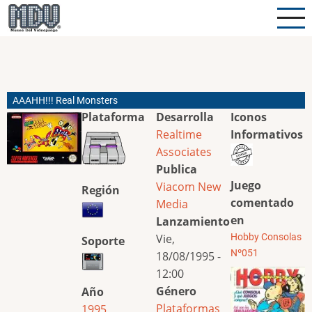
Pasar
al
contenido
principal
AAAHH!!! Real Monsters
Plataforma
Desarrolla
Iconos
Realtime
Informativos
Associates
Publica
Juego
Viacom New
Región
comentado
Media
en
Lanzamiento
Vie,
Hobby Consolas
Soporte
Nº051
18/08/1995 -
12:00
Género
Año
Plataformas
1995