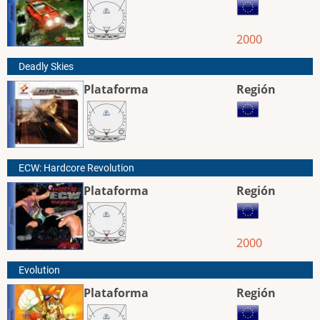
2000
Deadly Skies
Plataforma
Región
ECW: Hardcore Revolution
Plataforma
Región
2000
Evolution
Plataforma
Región