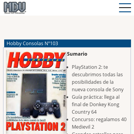
Pasar
al
contenido
principal
Hobby Consolas Nº103
Sumario
PlayStation 2: te
descubrimos todas las
posibilidades de la
nueva consola de Sony
Guía práctica: llega al
final de Donkey Kong
Country 64
Concurso: regalamos 40
Medievil 2