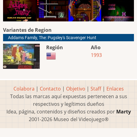
Variantes de Region
Addams Family, The: Pugsley's Scavenger Hunt
Región
Año
1993
Colabora
|
Contacto
|
Objetivo
|
Staff
|
Enlaces
Todas las marcas aquí expuestas pertenecen a sus
respectivos y legítimos dueños
Idea, página, contenidos y diseños creados por
Marty
2001-2026 Museo del Videojuego®