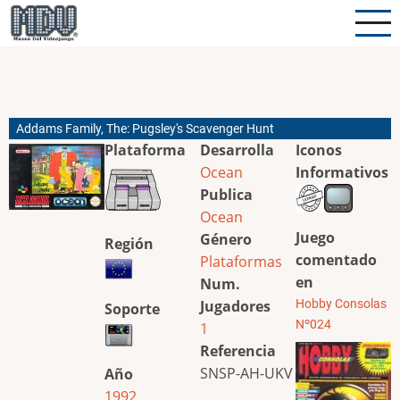
Pasar
al
contenido
principal
Addams Family, The: Pugsley's Scavenger Hunt
Plataforma
Desarrolla
Iconos
Ocean
Informativos
Publica
Ocean
Juego
Género
Región
comentado
Plataformas
en
Num.
Jugadores
Hobby Consolas
Soporte
Nº024
1
Referencia
SNSP-AH-UKV
Año
1992