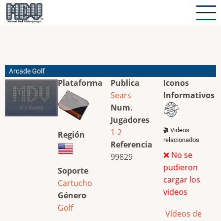
Pasar
al
contenido
principal
Arcade Golf
Plataforma
Publica
Iconos
Sears
Informativos
Num.
Jugadores
🎬 Videos
1-2
Región
relacionados
Referencia
❌ No se
99829
pudieron
Soporte
cargar los
Cartucho
videos
Género
Golf
Vídeos de