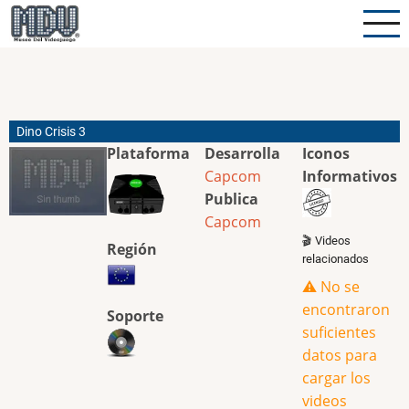
Pasar
al
contenido
principal
Dino Crisis 3
Plataforma
Desarrolla
Iconos
Capcom
Informativos
Publica
Capcom
🎬 Videos
Región
relacionados
⚠️ No se
encontraron
Soporte
suficientes
datos para
cargar los
videos