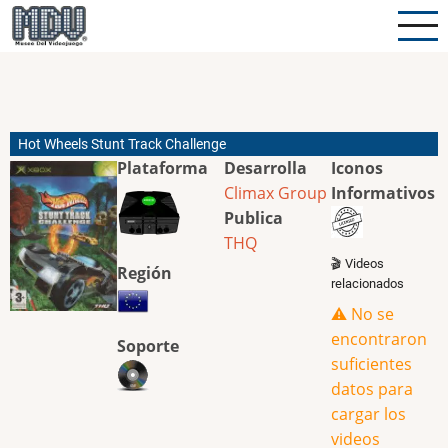
Pasar
al
contenido
principal
Hot Wheels Stunt Track Challenge
Plataforma
Desarrolla
Iconos
Climax Group
Informativos
Publica
THQ
🎬 Videos
Región
relacionados
⚠️ No se
encontraron
Soporte
suficientes
datos para
cargar los
videos