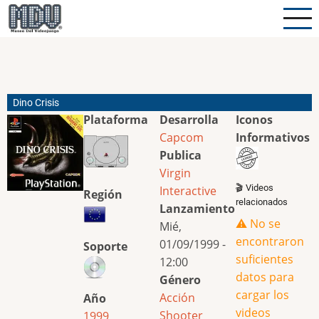
Pasar
al
contenido
principal
Dino Crisis
Plataforma
Desarrolla
Iconos
Capcom
Informativos
Publica
Virgin
🎬 Videos
Interactive
Región
relacionados
Lanzamiento
⚠️ No se
Mié,
encontraron
01/09/1999 -
Soporte
suficientes
12:00
datos para
Género
cargar los
Acción
Año
videos
Shooter
1999