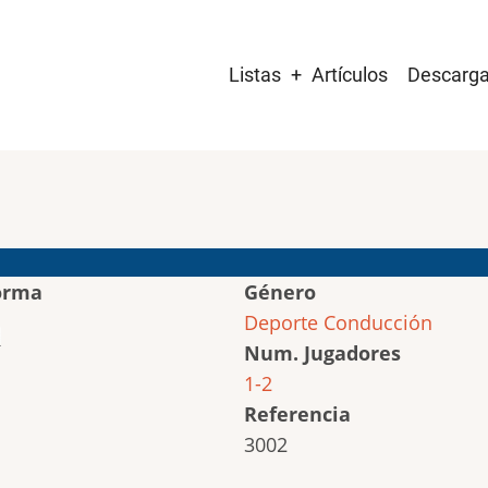
Main
Listas
Artículos
Descarg
navigation
orma
Género
Deporte
Conducción
Num. Jugadores
1-2
Referencia
3002