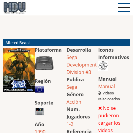
Pasar
al
contenido
principal
Altered Beast
Plataforma
Desarrolla
Iconos
Sega
Informativos
Development
Division #3
Manual
Publica
Región
Manual
Sega
🎬 Videos
Género
relacionados
Acción
Soporte
❌ No se
Num.
pudieron
Jugadores
cargar los
1-2
Año
videos
Referencia
1990