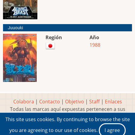
Juuouki
Región
Año
1988
Colabora
|
Contacto
|
Objetivo
|
Staff
|
Enlaces
Todas las marcas aquí expuestas pertenecen a sus
respectivos y legítimos dueños
This site uses cookies. By continuing to browse the site
Idea, página, contenidos y diseños creados por
Marty
you are agreeing to our use of cookies.
I agree
2001-2026 Museo del Videojuego®