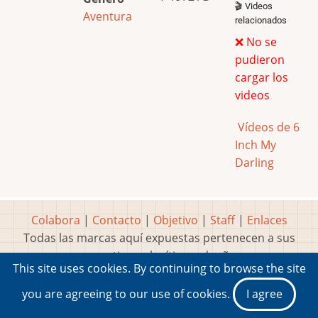
🎬 Videos
Aventura
relacionados
❌ No se
pudieron
cargar los
videos
Vídeos de 6
Inch My
Darling
Colabora
|
Contacto
|
Objetivo
|
Staff
|
Enlaces
Todas las marcas aquí expuestas pertenecen a sus
respectivos y legítimos dueños
This site uses cookies. By continuing to browse the site
Idea, página, contenidos y diseños creados por
Marty
2001-2026 Museo del Videojuego®
you are agreeing to our use of cookies.
I agree