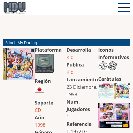
Pasar
al
contenido
principal
6 Inch My Darling
Plataforma
Desarrolla
Iconos
Kid
Informativos
Publica
Kid
Carátulas
Lanzamiento
Región
23 Diciembre,
1998
Num.
Soporte
Jugadores
CD
1
Año
Referencia
1998
T-19721G
Género