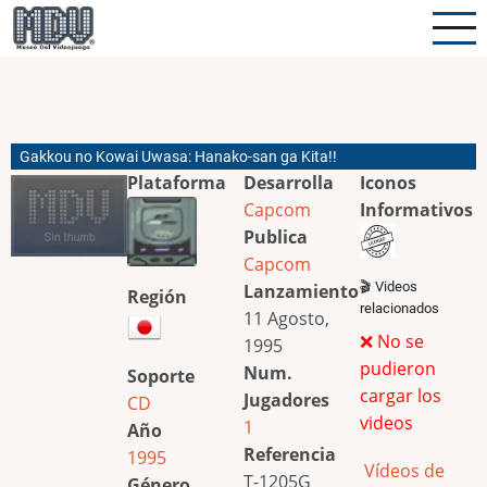
Pasar
al
contenido
principal
Gakkou no Kowai Uwasa: Hanako-san ga Kita!!
Plataforma
Desarrolla
Iconos
Capcom
Informativos
Publica
Capcom
🎬 Videos
Lanzamiento
Región
relacionados
11 Agosto,
❌ No se
1995
pudieron
Num.
Soporte
cargar los
Jugadores
CD
videos
1
Año
Referencia
1995
Vídeos de
T-1205G
Género