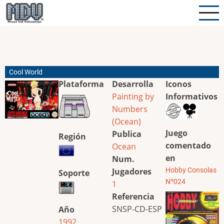
Pasar
al
contenido
principal
Cool World
Plataforma
Desarrolla
Iconos
Painting by
Informativos
Numbers
(Ocean)
Juego
Publica
Región
comentado
Ocean
en
Num.
Jugadores
Hobby Consolas
Soporte
Nº024
1
Referencia
SNSP-CD-ESP
Año
1992