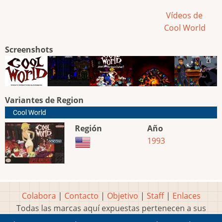
Vídeos de
Cool World
Screenshots
Variantes de Region
Cool World
Región
Año
1993
Colabora
|
Contacto
|
Objetivo
|
Staff
|
Enlaces
Todas las marcas aquí expuestas pertenecen a sus
respectivos y legítimos dueños