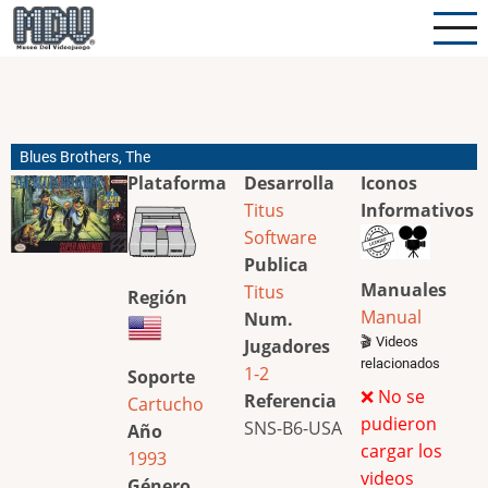
Pasar
al
contenido
principal
Blues Brothers, The
Plataforma
Desarrolla
Iconos
Titus
Informativos
Software
Publica
Manuales
Titus
Región
Manual
Num.
🎬 Videos
Jugadores
relacionados
1-2
Soporte
❌ No se
Referencia
Cartucho
pudieron
SNS-B6-USA
Año
cargar los
1993
videos
Género