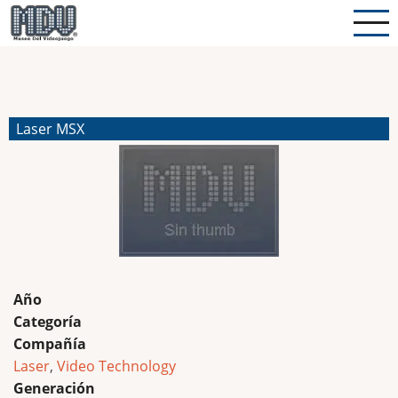
Pasar
al
contenido
principal
Laser MSX
Año
Categoría
Compañía
Laser
,
Video Technology
Generación