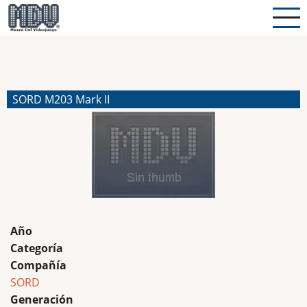
Pasar
al
contenido
principal
SORD M203 Mark II
Año
Categoría
Compañía
SORD
Generación