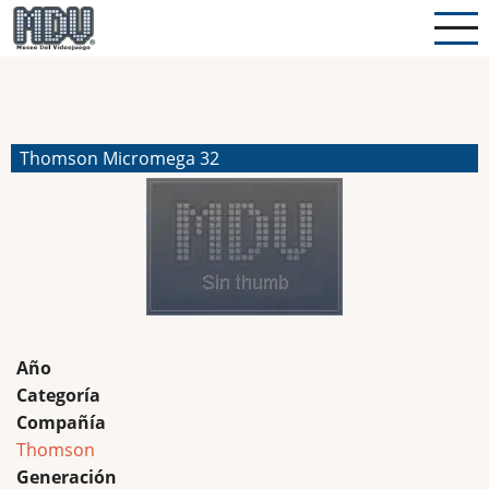
Pasar
al
contenido
principal
Thomson Micromega 32
Año
Categoría
Compañía
Thomson
Generación