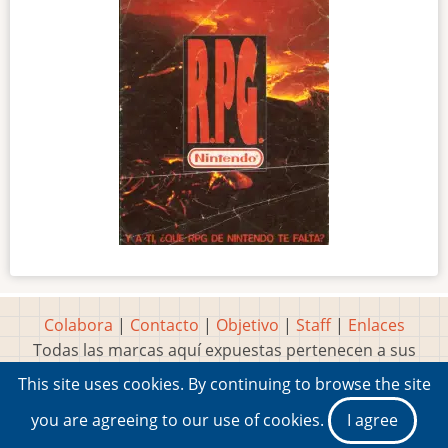
Colabora
|
Contacto
|
Objetivo
|
Staff
|
Enlaces
Todas las marcas aquí expuestas pertenecen a sus
respectivos y legítimos dueños
This site uses cookies. By continuing to browse the site
Idea, página, contenidos y diseños creados por
Marty
you are agreeing to our use of cookies.
I agree
2001-2026 Museo del Videojuego®