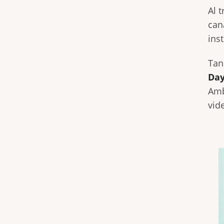
Al 
can
ins
Tan
Da
Amb
vid