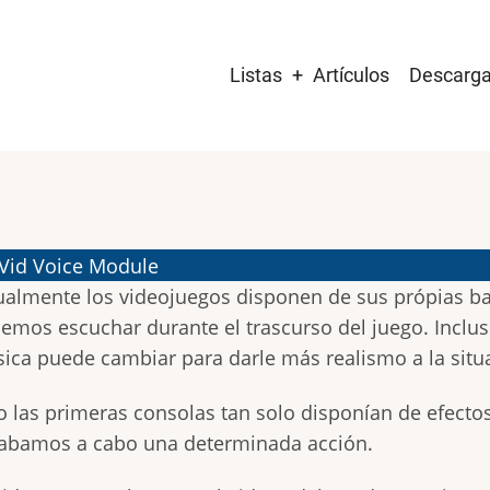
Main
Listas
Artículos
Descarg
navigation
 Vid Voice Module
ualmente los videojuegos disponen de sus própias b
emos escuchar durante el trascurso del juego. Inclus
ica puede cambiar para darle más realismo a la situa
o las primeras consolas tan solo disponían de efect
vabamos a cabo una determinada acción.