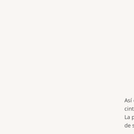
Así
cin
La 
de 