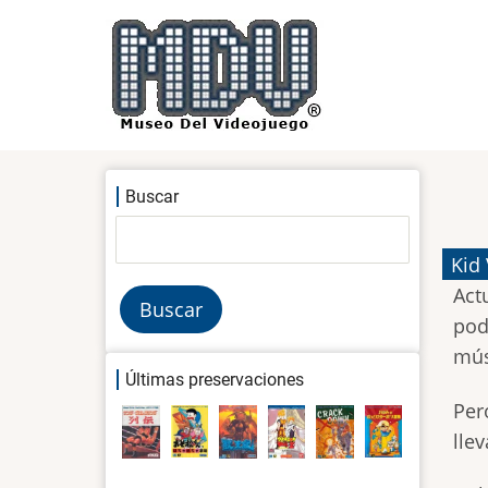
Pasar
al
contenido
principal
Buscar
Buscar
Kid
Act
pod
mús
Últimas preservaciones
Per
lle