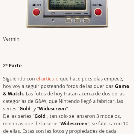
Vermin
2ª Parte
Siguiendo con
el artículo
que hace pocs días empecé,
hoy voy a seguir posteando fotos de las queridas
Game
& Watch.
Las fotos de hoy tratan acerca de dos de las
categorías de G&W, que Nintendo llegó a fabricar, las
series "
Gold
" y "
Widescreen
".
De las series "
Gold
", tan solo se lanzaron 3 modelos,
mientras que de la serie "
Widescreen
", se fabricaron 10
de ellas. Estas son las fotos y propiedades de cada