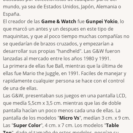
mundo, ya sea de Estados Unidos, Japón, Alemania o
España.
El creador de las
Game & Watch
fue
Gunpei Yokio
, lo
que marcó un antes y un despues en este tipo de
maquinitas, y que al poco tiempo muchas compañías no
se quedarían de brazos cruzados, y empezarían a
desarrollar sus propias "handheld". Las G&W fueron
lanzadas al mercado entre los años 1980 y 1991.
La primera de ellas fue Ball, mientras que la última de
ellas fue Mario the Juggle, en 1991. Faciles de manejar y
rapidamente cualquier persona se hace con el control
de una de ellas.
Las G&W, presentaban sus juegos en una pantalla LCD,
que medía 5,5cm x 3,5 cm. mientras que las de doble
pantalla hacían un poco menos cada una de ellas. La
pantalla de los modelos "
Micro Vs
", medían 3 cm. x 9 cm.
Las "
Super Color
", 4 cm. x 7 cm. Los modelos "
Table
Top
", dado el tamaño de estos modelos, poseían su