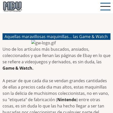
Pasar
al
contenido
principal
Aquellas maravillosas maquinillas… las Game & Watch
Uno de los artículos más buscados, ansiados,
coleccionados y que llenan las páginas de Ebay en lo que
se refiere a videojuegos y derivados, es sin duda, las
Game & Watch.
A pesar de que cada dia se vendan grandes cantidades
de ellas a precios cada dia mas altos, estas maquinillas
son la delicia de muchisimos coleccionistas, no en vano,
su "etiqueta" de fabricación (
Nintendo
) entre otras
cosas, es sin duda lo que las ha hecho llegar a ser tan
buscadas por coleccionistas de cualquier parte del