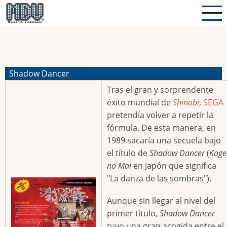
Pasar
al
contenido
principal
Shadow Dancer
Tras el gran y sorprendente
éxito mundial de
Shinobi
,
SEGA
pretendía volver a repetir la
fórmula. De esta manera, en
1989 sacaría una secuela bajo
el título de
Shadow Dancer
(
Kage
no Mai
en Japón que significa
"La danza de las sombras").
Aunque sin llegar al nivel del
primer título,
Shadow Dancer
tuvo una gran acogida entre el