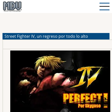
Pasar
al
contenido
principal
Street Fighter IV, un regreso por todo lo alto