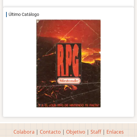
Último Catálogo
Colabora
|
Contacto
|
Objetivo
|
Staff
|
Enlaces