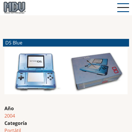
Pasar
al
contenido
principal
DS Blue
Año
2004
Categoría
Portátil