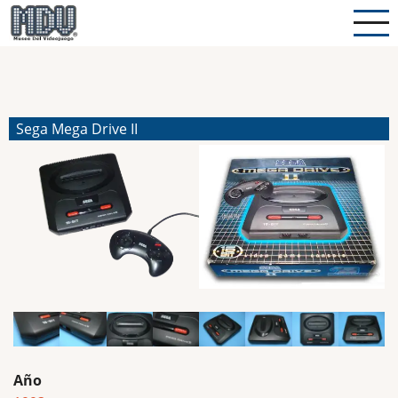
Pasar
al
contenido
principal
Sega Mega Drive II
Año