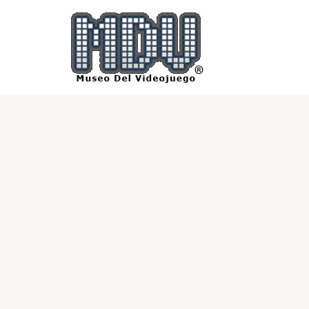
Pasar
al
contenido
principal