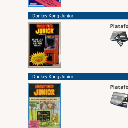
Donkey Kong Junior
Plataf
Donkey Kong Junior
Plataf