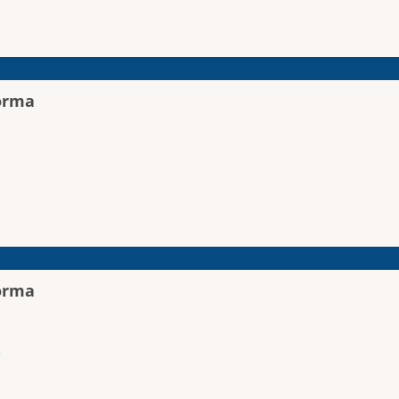
orma
orma