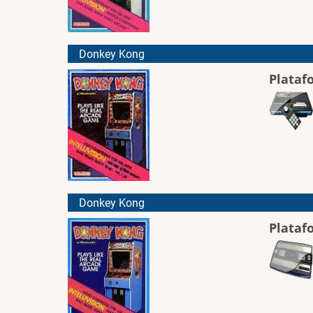
Donkey Kong
Plataf
Donkey Kong
Plataf