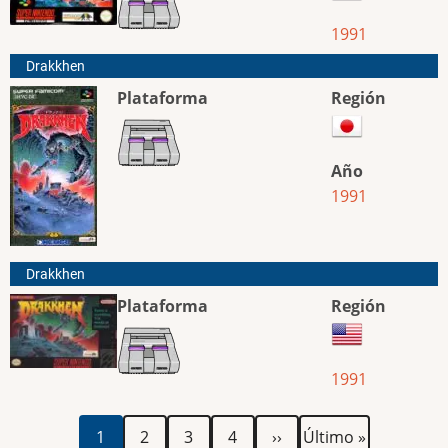
1991
Drakkhen
Plataforma
Región
Año
1991
Drakkhen
Plataforma
Región
1991
Paginación
Página
Página
Página
Página
Siguiente
Última
1
2
3
4
››
Último »