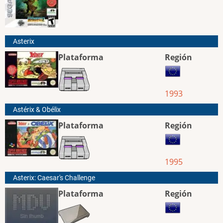
Asterix
Plataforma
Región
1993
Astérix & Obélix
Plataforma
Región
1995
Asterix: Caesar's Challenge
Plataforma
Región