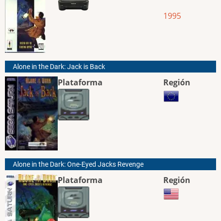
1995
Alone in the Dark: Jack is Back
Plataforma
Región
Alone in the Dark: One-Eyed Jacks Revenge
Plataforma
Región