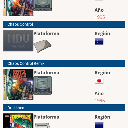
Año
1995
Chaos Control
Plataforma
Región
Chaos Control Remix
Plataforma
Región
Año
1996
Drakkhen
Plataforma
Región