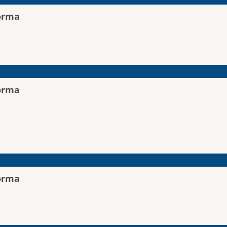
orma
orma
orma