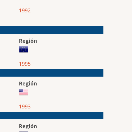
1992
Región
1995
Región
1993
Región