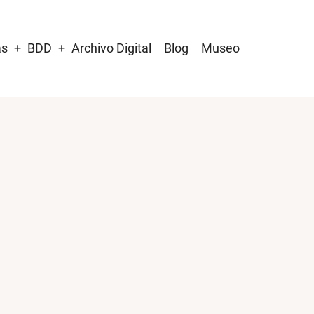
as
BDD
Archivo Digital
Blog
Museo