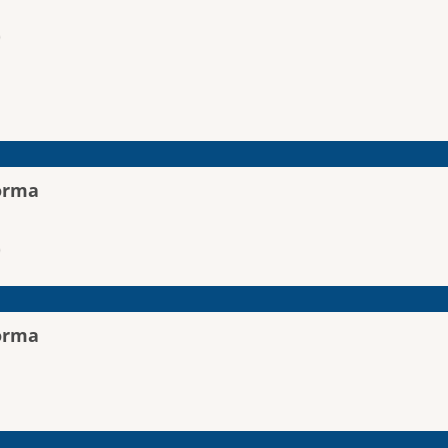
orma
orma