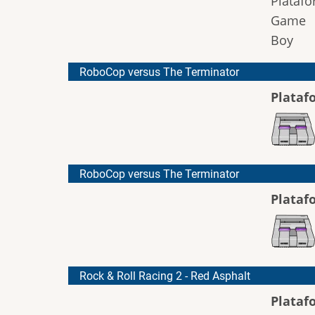
RoboCop versus The Terminator
Plataf
RoboCop versus The Terminator
Plataf
Rock & Roll Racing 2 - Red Asphalt
Plataf