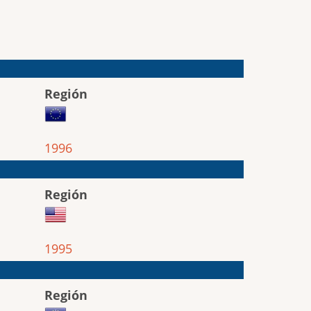
Región
1996
Región
1995
Región