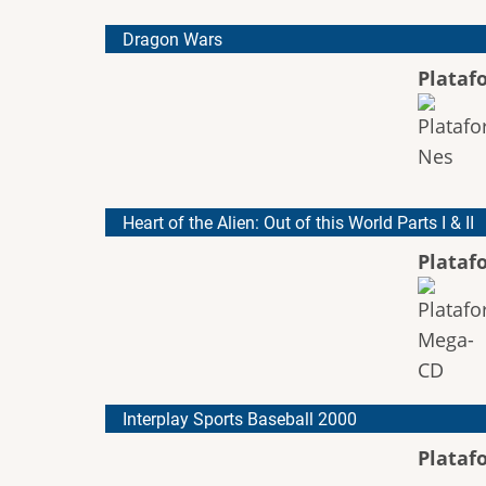
Dragon Wars
Plataf
Heart of the Alien: Out of this World Parts I & II
Plataf
Interplay Sports Baseball 2000
Plataf