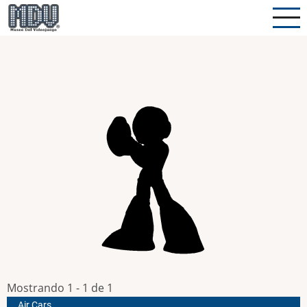
Pasar
al
contenido
principal
Mostrando 1 - 1 de 1
Air Cars