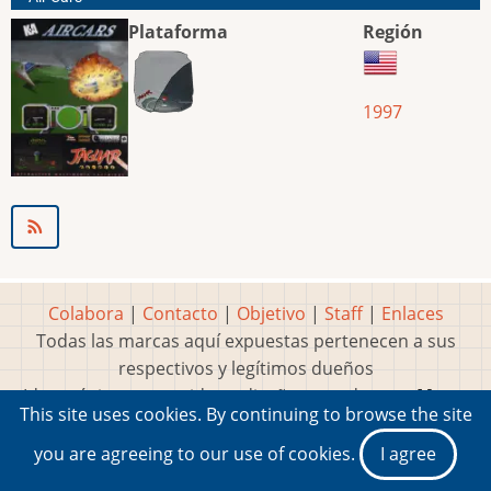
Plataforma
Región
1997
Colabora
|
Contacto
|
Objetivo
|
Staff
|
Enlaces
Todas las marcas aquí expuestas pertenecen a sus
respectivos y legítimos dueños
Idea, página, contenidos y diseños creados por
Marty
This site uses cookies. By continuing to browse the site
2001-2026 Museo del Videojuego®
you are agreeing to our use of cookies.
I agree