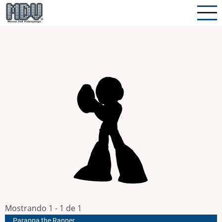
Pasar
al
contenido
principal
Mostrando 1 - 1 de 1
Parappa the Rapper