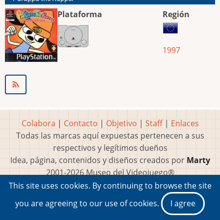
Plataforma
Región
1997
Colabora
|
Contacto
|
Objetivo
|
Staff
|
Enlaces
Todas las marcas aquí expuestas pertenecen a sus
respectivos y legítimos dueños
Idea, página, contenidos y diseños creados por
Marty
2001-2026 Museo del Videojuego®
This site uses cookies. By continuing to browse the site
you are agreeing to our use of cookies.
I agree