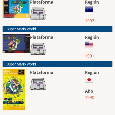
Plataforma
Región
1992
Super Mario World
Plataforma
Región
1991
Super Mario World
Plataforma
Región
Año
1990