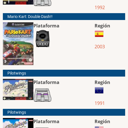
1992
Mario Kart: Double Dash!!
Plataforma
Región
2003
Pilotwings
Plataforma
Región
1991
Pilotwings
Plataforma
Región