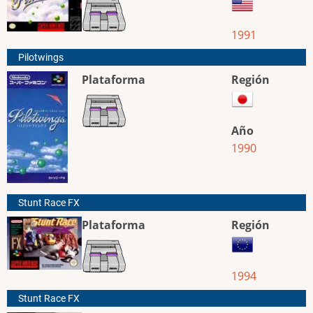
1991
Pilotwings
Plataforma
Región
Año
1990
Stunt Race FX
Plataforma
Región
1994
Stunt Race FX