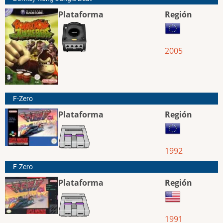
Plataforma
Región
2005
F-Zero
Plataforma
Región
1992
F-Zero
Plataforma
Región
1991