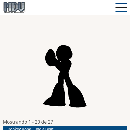
Pasar
al
contenido
principal
Mostrando 1 - 20 de 27
Donkey Kong Jungle Beat