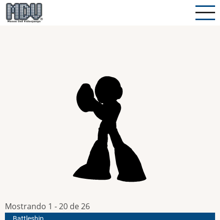
Pasar
al
contenido
principal
Mostrando 1 - 20 de 26
Battleship