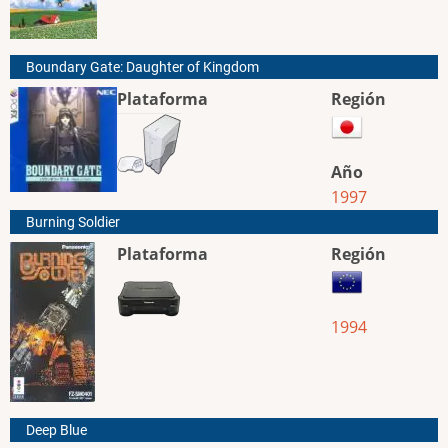
Boundary Gate: Daughter of Kingdom
Plataforma
Región
Año
1997
Burning Soldier
Plataforma
Región
1994
Deep Blue