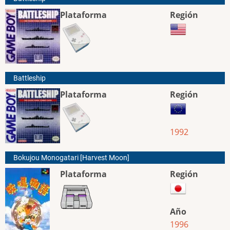
Plataforma
Región
Battleship
Plataforma
Región
1992
Bokujou Monogatari [Harvest Moon]
Plataforma
Región
Año
1996