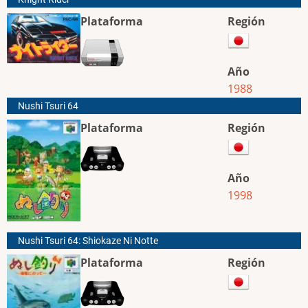
Plataforma
Región
Año
1988
Nushi Tsuri 64
Plataforma
Región
Año
1998
Nushi Tsuri 64: Shiokaze Ni Notte
Plataforma
Región