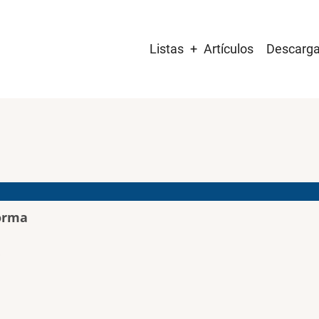
Main
Listas
Artículos
Descarg
navigation
orma