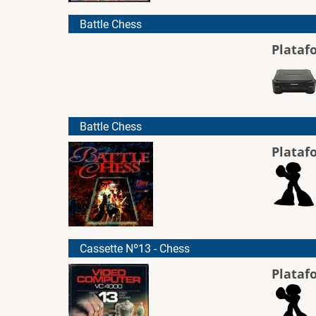
Battle Chess
Plataf
Battle Chess
Plataf
Cassette Nº13 - Chess
Plataf