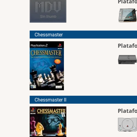
Plataf
Chessmaster
Plataf
Chessmaster II
Plataf