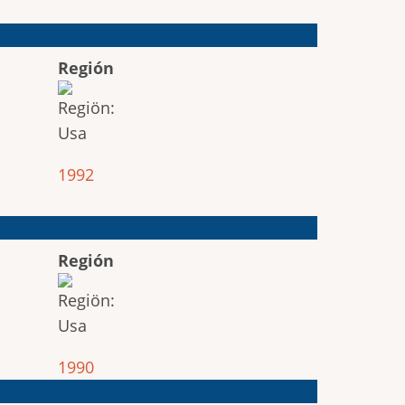
Región
1992
Región
1990