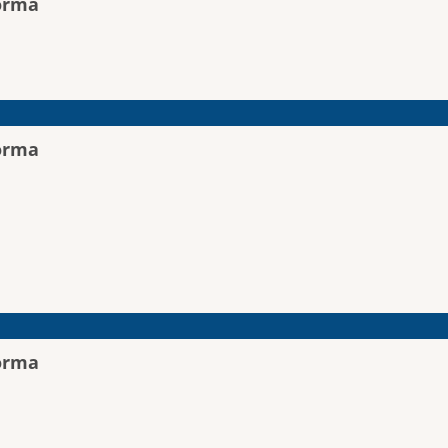
orma
orma
orma