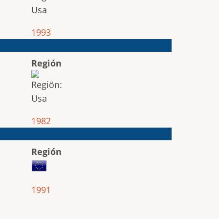
1993
Región
1982
Región
1991