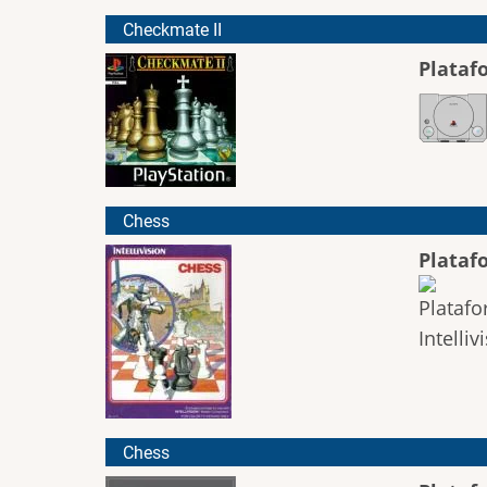
Checkmate II
Plataf
Chess
Plataf
Chess