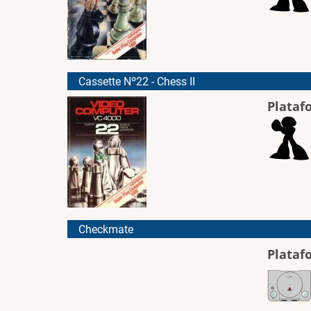
Cassette Nº22 - Chess II
Plataf
Checkmate
Plataf