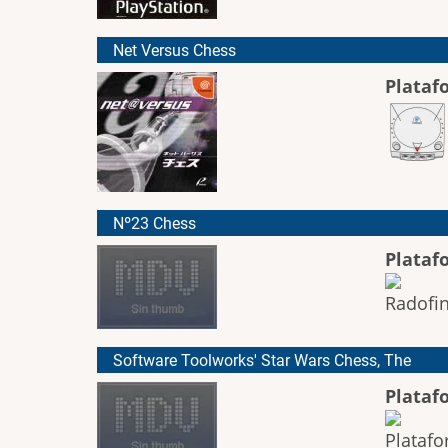
Net Versus Chess
Plataf
Nº23 Chess
Plataf
Software Toolworks' Star Wars Chess, The
Plataf