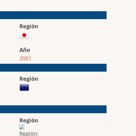
Región
Año
2001
Región
Región