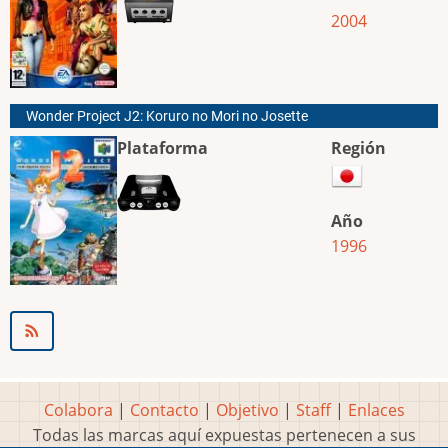
2004
Wonder Project J2: Koruro no Mori no Josette
Plataforma
Región
Año
1996
Colabora
|
Contacto
|
Objetivo
|
Staff
|
Enlaces
Todas las marcas aquí expuestas pertenecen a sus