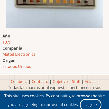
Año
1979
Compañia
Mattel Electronics
Origen
Estados Unidos
Colabora
|
Contacto
|
Objetivo
|
Staff
|
Enlaces
Todas las marcas aquí expuestas pertenecen a sus
respectivos y legítimos dueños
This site uses cookies. By continuing to browse the site
Idea, página, contenidos y diseños creados por
Marty
you are agreeing to our use of cookies.
I agree
2001-2026 Museo del Videojuego®