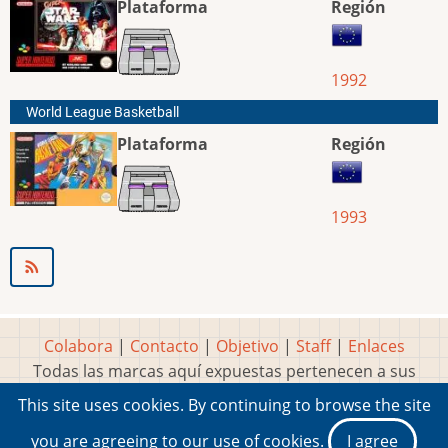
Plataforma
Región
1992
World League Basketball
Plataforma
Región
1993
Colabora
|
Contacto
|
Objetivo
|
Staff
|
Enlaces
Todas las marcas aquí expuestas pertenecen a sus
respectivos y legítimos dueños
This site uses cookies. By continuing to browse the site
Idea, página, contenidos y diseños creados por
Marty
you are agreeing to our use of cookies.
I agree
2001-2026 Museo del Videojuego®