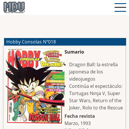
Pasar
al
contenido
principal
Hobby Consolas Nº018
Sumario
Dragon Ball: la estrella
japonesa de los
videojuegos
Continúa el espectáculo:
Tortugas Ninja V, Super
Star Wars, Return of the
Joker, Rolo to the Rescue
Fecha revista
Marzo, 1993