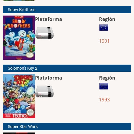
Snow Brothers
Plataforma
Región
1991
Solomon's Key 2
Plataforma
Región
1993
Super Star Wars