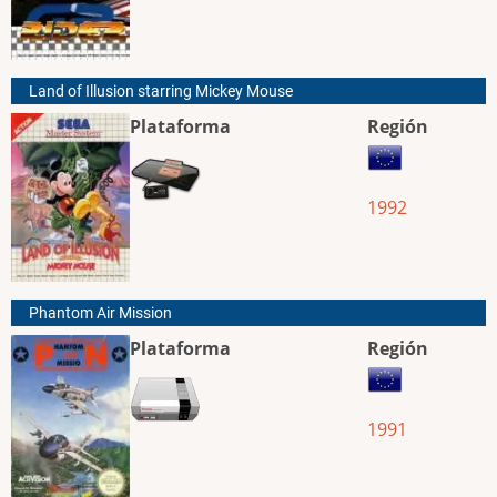
Land of Illusion starring Mickey Mouse
Plataforma
Región
1992
Phantom Air Mission
Plataforma
Región
1991