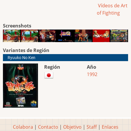
Vídeos de Art
of Fighting
Screenshots
Variantes de Región
Ryuuko No Ken
Región
Año
1992
Colabora
|
Contacto
|
Objetivo
|
Staff
|
Enlaces