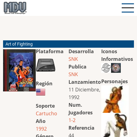
Pasar
al
contenido
principal
Art of Fighting
Plataforma
Desarrolla
Iconos
SNK
Informativos
Publica
SNK
Personajes
Lanzamiento
Región
11 Diciembre,
1992
Num.
Soporte
Jugadores
Cartucho
1-2
Año
Referencia
1992
44
Género