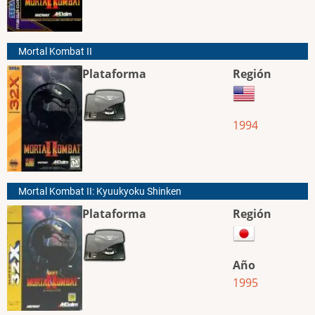
Mortal Kombat II
Plataforma
Región
1994
Mortal Kombat II: Kyuukyoku Shinken
Plataforma
Región
Año
1995