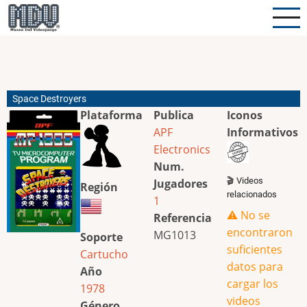
Pasar
al
contenido
principal
Space Destroyers
Plataforma
Publica
Iconos
APF
Informativos
Electronics
Num.
🎬 Videos
Jugadores
Región
relacionados
1
⚠️ No se
Referencia
encontraron
MG1013
Soporte
suficientes
Cartucho
datos para
Año
cargar los
1978
videos
Género