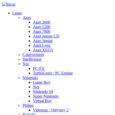
Pasar
al
Listas
contenido
Atari
Main
principal
Atari 2600
navigation
Atari 5200
Atari 7800
Atari Jaguar CD
Atari Jaguar
Atari Lynx
Atari XEGS
Colecovision
Intellivision
Nec
PC-FX
TurboGrafx / PC Engine
Nintendo
Game Boy
Nes
Nintendo 64
Super Nintendo
Virtual Boy
Philips
Videopac / Odyssey 2
Radofin