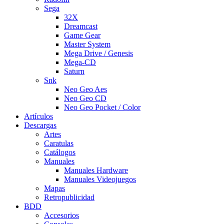
Sega
32X
Dreamcast
Game Gear
Master System
Mega Drive / Genesis
Mega-CD
Saturn
Snk
Neo Geo Aes
Neo Geo CD
Neo Geo Pocket / Color
Artículos
Descargas
Artes
Caratulas
Catálogos
Manuales
Manuales Hardware
Manuales Videojuegos
Mapas
Retropublicidad
BDD
Accesorios