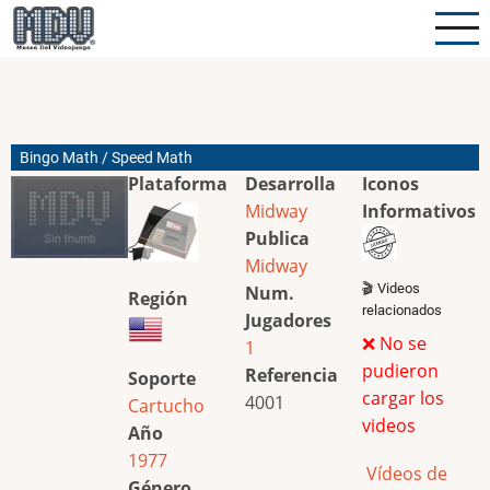
Pasar
al
contenido
principal
Bingo Math / Speed Math
Plataforma
Desarrolla
Iconos
Midway
Informativos
Publica
Midway
🎬 Videos
Num.
Región
relacionados
Jugadores
❌ No se
1
pudieron
Referencia
Soporte
cargar los
4001
Cartucho
videos
Año
1977
Vídeos de
Género